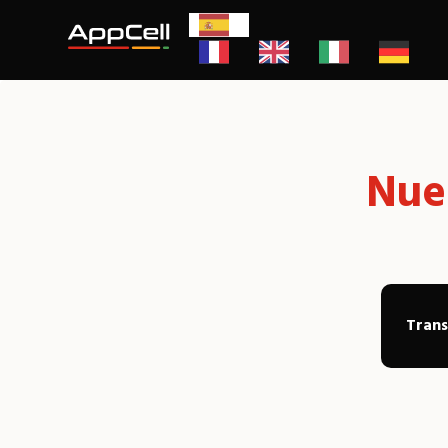
Nues
Tran