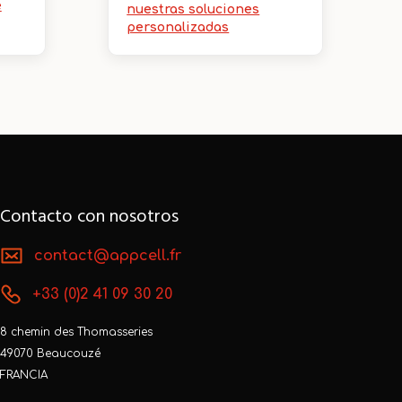
e
nuestras soluciones
personalizadas
Contacto con nosotros
contact@appcell.fr
+33 (0)2 41 09 30 20
8 chemin des Thomasseries
49070 Beaucouzé
FRANCIA